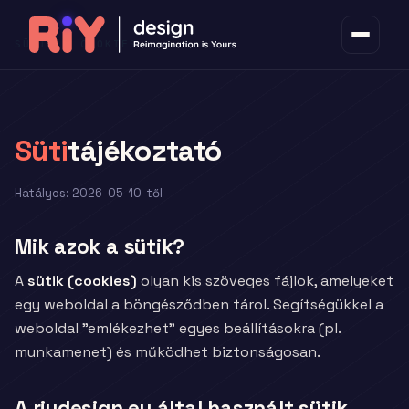
SÜTIK / COOKIES
Süti
tájékoztató
Hatályos: 2026-05-10-től
Mik azok a sütik?
A
sütik (cookies)
olyan kis szöveges fájlok, amelyeket
egy weboldal a böngésződben tárol. Segítségükkel a
weboldal "emlékezhet" egyes beállításokra (pl.
munkamenet) és működhet biztonságosan.
A riydesign.eu által használt sütik