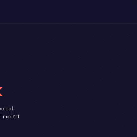
k
boldal-
 mielőtt