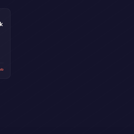
ak
bb