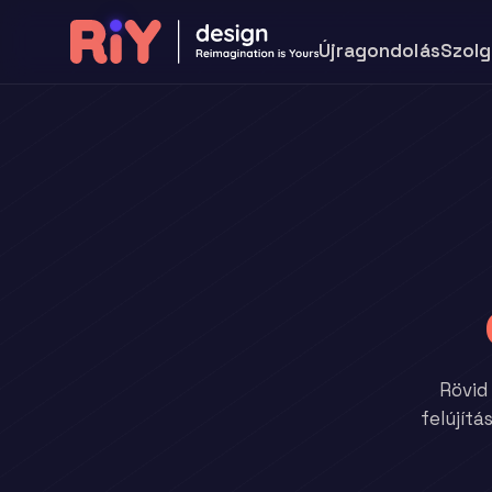
Újragondolás
Szolg
Rövid 
felújít