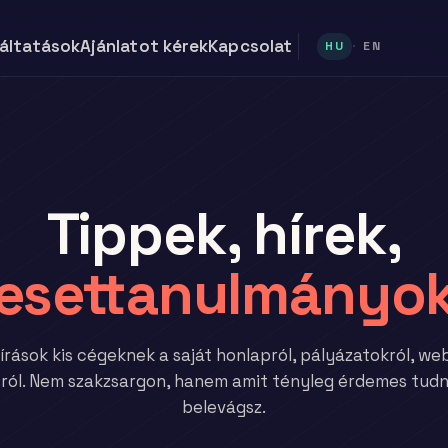
áltatások
Ajánlatot kérek
Kapcsolat
·
HU
EN
Tippek, hírek,
esettanulmányo
írások kis cégeknek a saját honlapról, pályázatokról, we
ásról. Nem szakzsargon, hanem amit tényleg érdemes tudni
belevágsz.